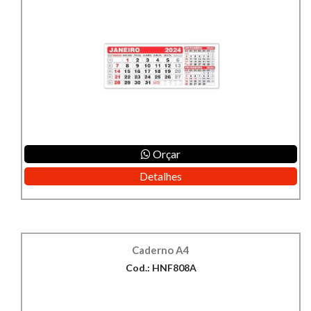
Orçar
Detalhes
Caderno A4
Cod.: HNF808A