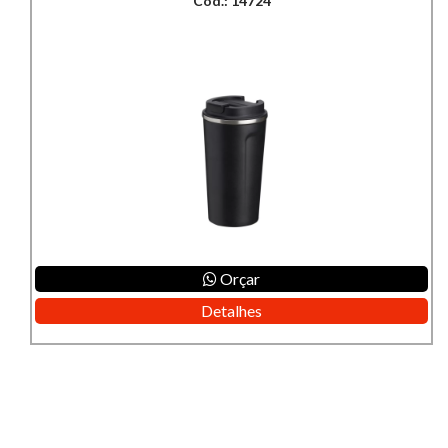
Cod.: 14724
Orçar
Detalhes