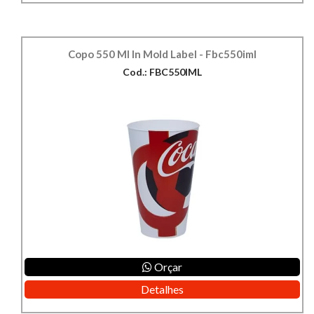
Copo 550 Ml In Mold Label - Fbc550iml
Cod.: FBC550IML
Orçar
Detalhes