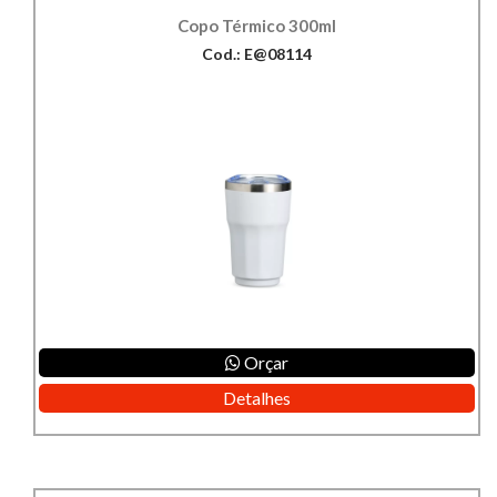
Copo Térmico 300ml
Cod.: E@08114
Orçar
Detalhes