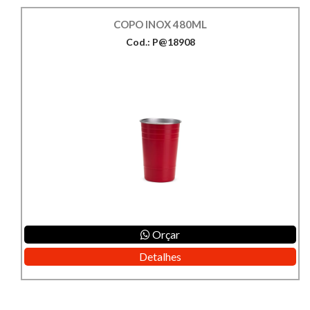
COPO INOX 480ML
Cod.: P@18908
Orçar
Detalhes