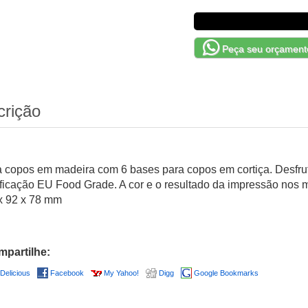
Peça seu orçament
crição
a copos em madeira com 6 bases para copos em cortiça. Desfru
ificação EU Food Grade. A cor e o resultado da impressão nos ma
x 92 x 78 mm
partilhe:
Delicious
Facebook
My Yahoo!
Digg
Google Bookmarks