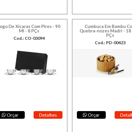
Jogo De Xícaras Com Pires - 90
Cumbuca Em Bambu C
Ml - 8 PÇs
Quebra-nozes Madri - 18 
PÇs
Cod.: CO-03094
Cod.: PD-00423
Orçar
Detalhes
Orçar
Detal