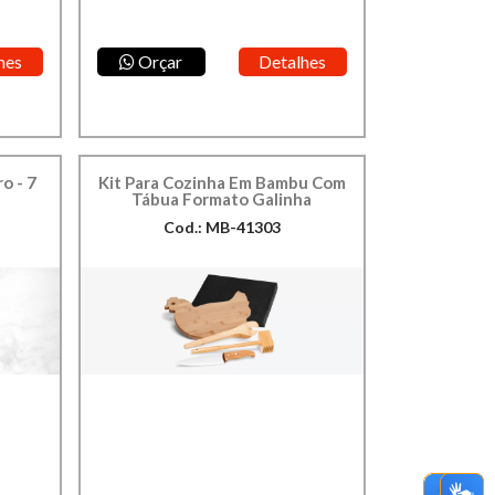
hes
Orçar
Detalhes
o - 7
Kit Para Cozinha Em Bambu Com
Tábua Formato Galinha
Cod.: MB-41303