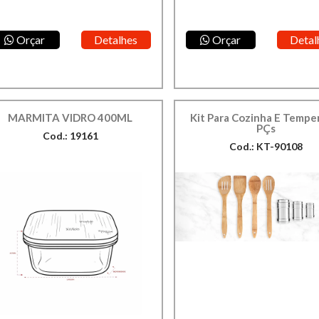
Orçar
Detalhes
Orçar
Detal
MARMITA VIDRO 400ML
Kit Para Cozinha E Temper
PÇs
Cod.: 19161
Cod.: KT-90108