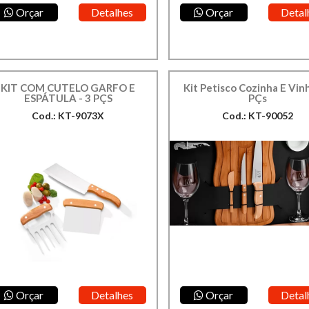
Orçar
Detalhes
Orçar
Detal
KIT COM CUTELO GARFO E
Kit Petisco Cozinha E Vinh
ESPÁTULA - 3 PÇS
PÇs
Cod.: KT-9073X
Cod.: KT-90052
Orçar
Detalhes
Orçar
Detal