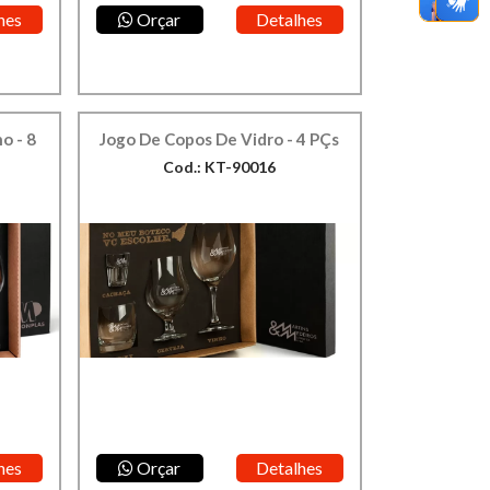
hes
Orçar
Detalhes
o - 8
Jogo De Copos De Vidro - 4 PÇs
Cod.: KT-90016
hes
Orçar
Detalhes