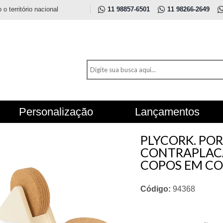
 território nacional
11 98857-6501
11 98266-2649
Personalização
Lançamentos
PLYCORK. PO
CONTRAPLACA
COPOS EM CO
Código:
94368