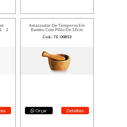
om
Amassador De Temperos Em
L - 2
Bambu Com Pilão De 10cm
Cod.: TE-00853
hes
Orçar
Detalhes