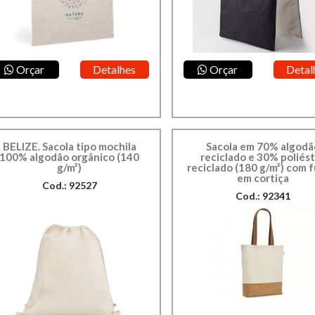
Orçar
Detalhes
Orçar
Detal
BELIZE. Sacola tipo mochila
Sacola em 70% algodã
100% algodão orgânico (140
reciclado e 30% poliés
g/m²)
reciclado (180 g/m²) com 
em cortiça
Cod.: 92527
Cod.: 92341