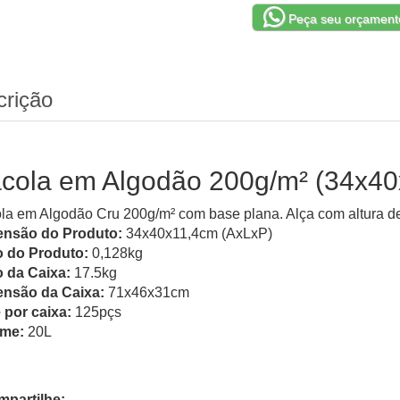
Peça seu orçament
crição
cola em Algodão 200g/m² (34x40
la em Algodão Cru 200g/m² com base plana. Alça com altura de 
nsão do Produto:
34x40x11,4cm (AxLxP)
 do Produto:
0,128kg
 da Caixa:
17.5kg
nsão da Caixa:
71x46x31cm
 por caixa:
125pçs
ume:
20L
partilhe: