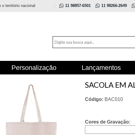
 território nacional
11 98857-6501
11 98266-2649
Personalização
Lançamentos
SACOLA EM A
Código:
BAC010
Cores de Gravação: