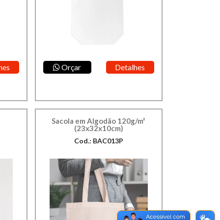
hes
Orçar
Detalhes
Sacola em Algodão 120g/m²
(23x32x10cm)
Cod.: BAC013P