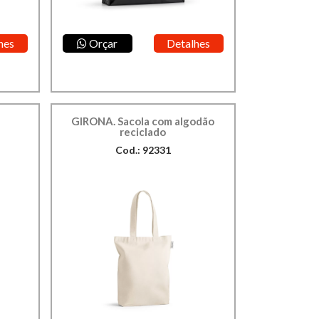
hes
Orçar
Detalhes
GIRONA. Sacola com algodão
reciclado
Cod.: 92331