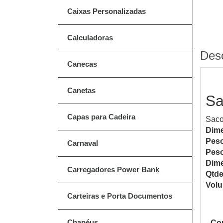
Caixas Personalizadas
Calculadoras
Des
Canecas
Canetas
Sa
Capas para Cadeira
Saco
Dime
Peso
Carnaval
Peso
Dime
Carregadores Power Bank
Qtde
Vol
Carteiras e Porta Documentos
Chapéus
Com