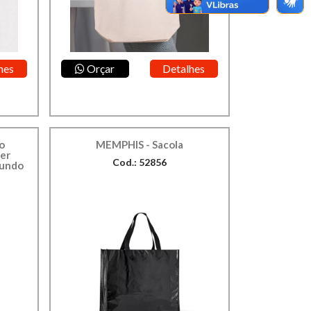
hes
Orçar
Detalhes
o
MEMPHIS - Sacola
ter
Cod.: 52856
fundo