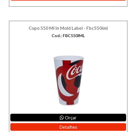
Copo 550 Ml In Mold Label - Fbc550iml
Cod.: FBC550IML
Orçar
Detalhes