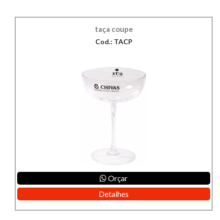
taça coupe
Cod.: TACP
Orçar
Detalhes