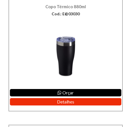
Copo Térmico 880ml
Cod.: E@03030
Orçar
Detalhes