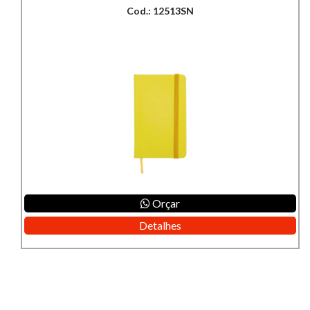
Cod.: 12513SN
Orçar
Detalhes