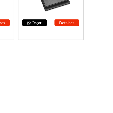
hes
Orçar
Detalhes