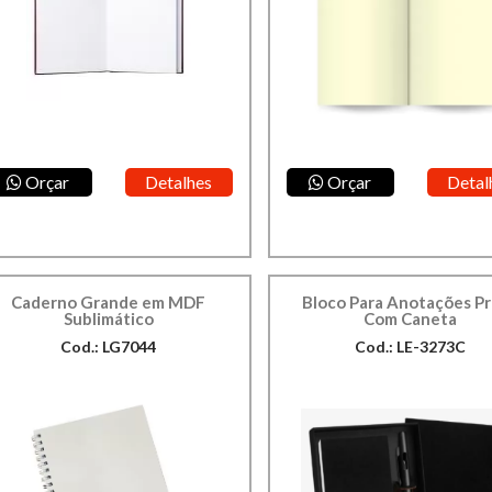
Orçar
Detalhes
Orçar
Detal
Caderno Grande em MDF
Bloco Para Anotações P
Sublimático
Com Caneta
Cod.: LG7044
Cod.: LE-3273C