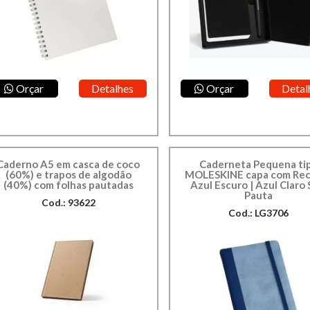
Orçar
Detalhes
Orçar
Detal
Caderno A5 em casca de coco
Caderneta Pequena ti
(60%) e trapos de algodão
MOLESKINE capa com Rec
(40%) com folhas pautadas
Azul Escuro | Azul Claro
Pauta
Cod.: 93622
Cod.: LG3706