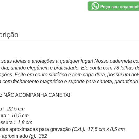
Peça seu orçament
crição
 suas ideias e anotações a qualquer lugar! Nosso caderneta com 
a dia, unindo elegância e praticidade. Ele conta com 78 folhas 
ações. Feito em couro sintético e com capa dura, possui um bo
a com fechamento magnético e suporte para caneta, garantindo
.: NÃO ACOMPANHA CANETA!
a
: 22,5 cm
ura
: 16,5 cm
ssura
: 1,8 cm
das aproximadas para gravação
(CxL): 17,5 cm x 8,5 cm
 aproximado
(g): 362