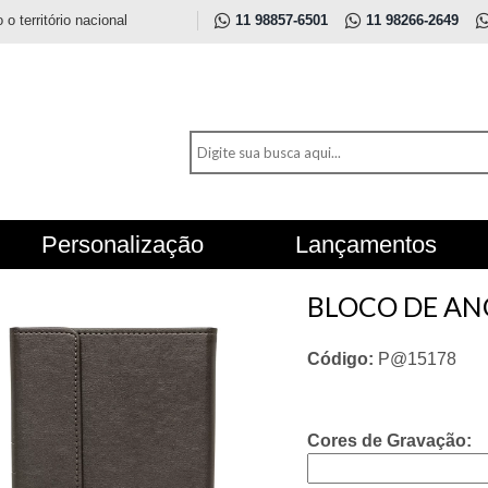
 território nacional
11 98857-6501
11 98266-2649
Personalização
Lançamentos
BLOCO DE AN
Código:
P@15178
Cores de Gravação: