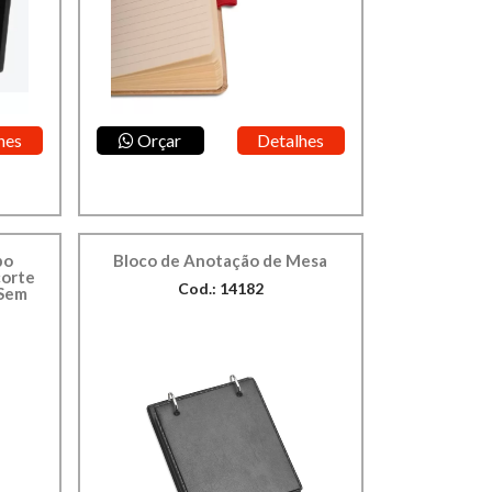
hes
Orçar
Detalhes
po
Bloco de Anotação de Mesa
orte
Cod.: 14182
 Sem