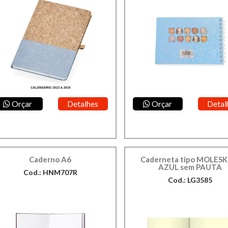
Orçar
Detalhes
Orçar
Detal
Caderno A6
Caderneta tipo MOLESK
AZUL sem PAUTA
Cod.: HNM707R
Cod.: LG3585