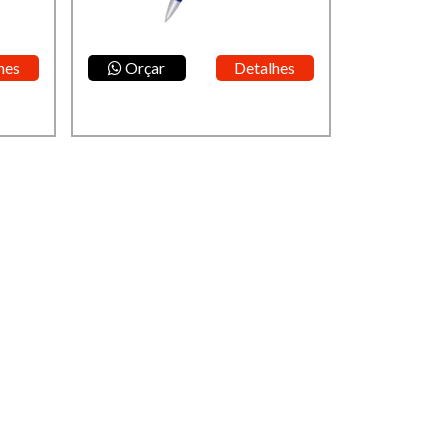
hes
Orçar
Detalhes