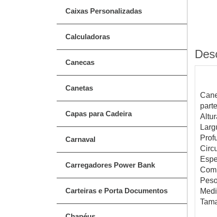
Caixas Personalizadas
Calculadoras
Des
Canecas
Canetas
Cane
part
Capas para Cadeira
Altu
Larg
Prof
Carnaval
Circ
Espe
Carregadores Power Bank
Comp
Peso
Carteiras e Porta Documentos
Medi
Tama
Chapéus