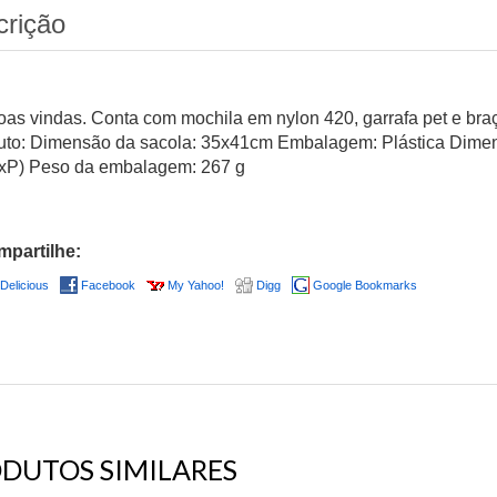
crição
boas vindas. Conta com mochila em nylon 420, garrafa pet e bra
uto: Dimensão da sacola: 35x41cm Embalagem: Plástica Dim
xP) Peso da embalagem: 267 g
partilhe:
Delicious
Facebook
My Yahoo!
Digg
Google Bookmarks
DUTOS SIMILARES