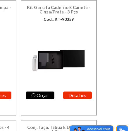
ampa -
Kit Garrafa Caderno E Caneta -
Cinza/Prata - 3 Pçs
Cod.: KT-90359
hes
Orçar
Detalhes
s - 4
Conj. Taça. Tábua E Utensilios -