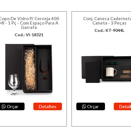
Copo De Vidro P/ Cerveja 400
Conj. Caneca Cadernet
Ml - 1 Pç - Com Espaço Para A
Caneta - 3 Peças
Garrafa
Cod.: KT-9044L
Cod.: VI-18321
Orçar
Detalhes
Orçar
Detal