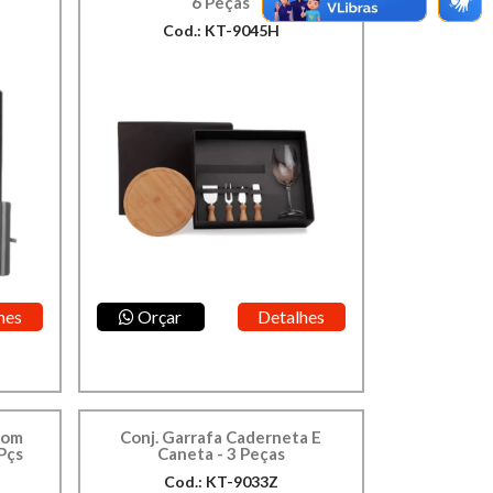
6 Peças
Cod.: KT-9045H
hes
Orçar
Detalhes
Com
Conj. Garrafa Caderneta E
Pçs
Caneta - 3 Peças
Cod.: KT-9033Z