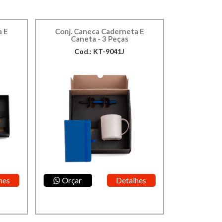
a E
Conj. Caneca Caderneta E
Caneta - 3 Peças
Cod.: KT-9041J
hes
Orçar
Detalhes