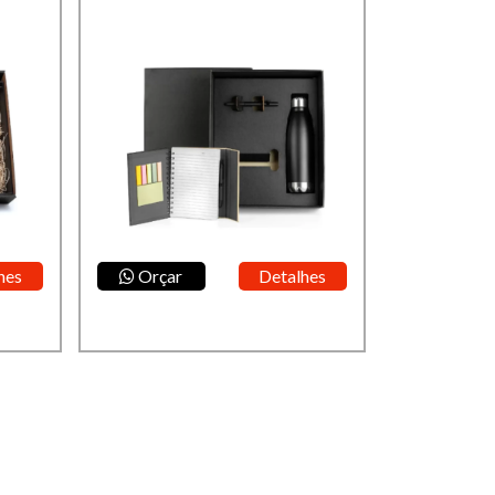
hes
Orçar
Detalhes