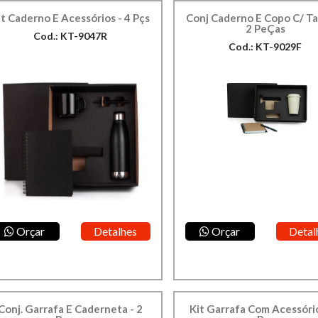
it Caderno E Acessórios - 4 Pçs
Conj Caderno E Copo C/ T
2 PeÇas
Cod.: KT-9047R
Cod.: KT-9029F
Orçar
Detalhes
Orçar
Detal
Conj. Garrafa E Caderneta - 2
Kit Garrafa Com Acessório