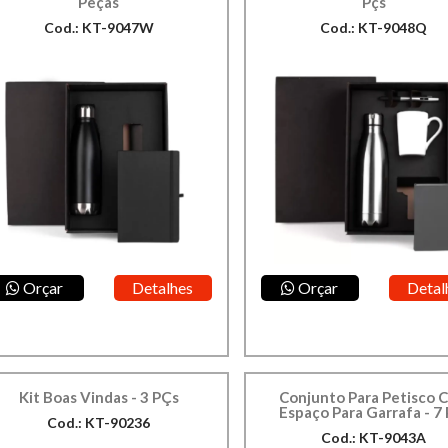
Peças
Pçs
Cod.: KT-9047W
Cod.: KT-9048Q
Orçar
Detalhes
Orçar
Detal
Kit Boas Vindas - 3 PÇs
Conjunto Para Petisco 
Espaço Para Garrafa - 7 
Cod.: KT-90236
Cod.: KT-9043A