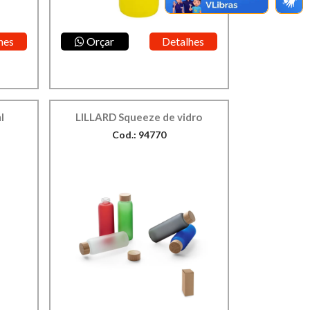
hes
Orçar
Detalhes
l
LILLARD Squeeze de vidro
Cod.: 94770