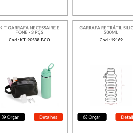
KIT GARRAFA NECESSAIRE E
GARRAFA RETRÁTIL SILI
FONE - 3 PÇS
500ML
Cod.: KT-90538-BCO
Cod.: 19169
Orçar
Detalhes
Orçar
Detal