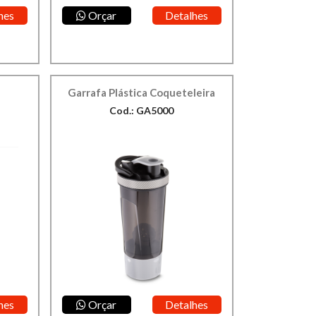
hes
Orçar
Detalhes
Garrafa Plástica Coqueteleira
Cod.: GA5000
hes
Orçar
Detalhes