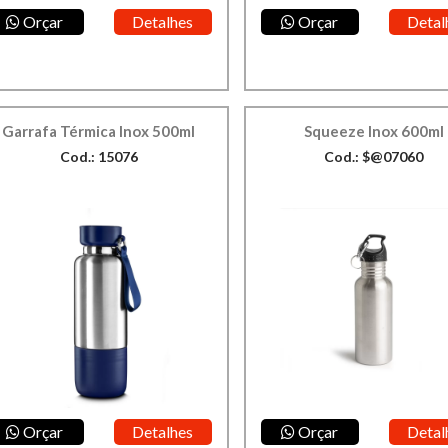
Orçar
Detalhes
Orçar
Detal
Garrafa Térmica Inox 500ml
Squeeze Inox 600ml
Cod.: 15076
Cod.: $@07060
Orçar
Detalhes
Orçar
Detal