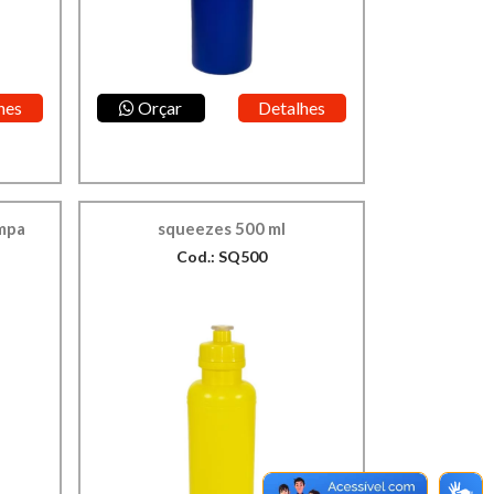
hes
Orçar
Detalhes
mpa
squeezes 500 ml
Cod.: SQ500