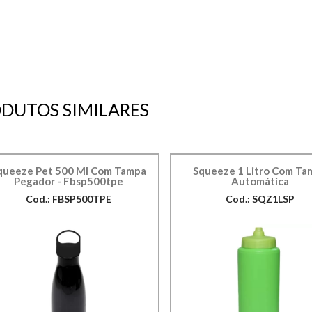
DUTOS SIMILARES
queeze Pet 500 Ml Com Tampa
Squeeze 1 Litro Com Ta
Pegador - Fbsp500tpe
Automática
Cod.: FBSP500TPE
Cod.: SQZ1LSP