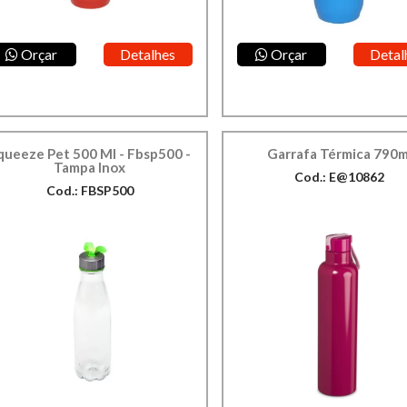
Orçar
Detalhes
Orçar
Detal
queeze Pet 500 Ml - Fbsp500 -
Garrafa Térmica 790m
Tampa Inox
Cod.: E@10862
Cod.: FBSP500