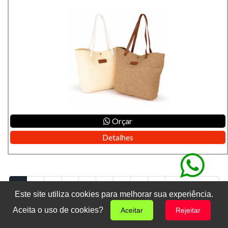
Orçar
Detalhes
1
2
3
4
5
6
7
8
9
Próxima »»
Este site utiliza cookies para melhorar sua experiência.
Aceita o uso de cookies?
Aceitar
Rejeitar