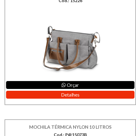
Cod.: 15226
Orçar
Detalhes
MOCHILA TÉRMICA NYLON 10 LITROS
Cod.: P@15073B