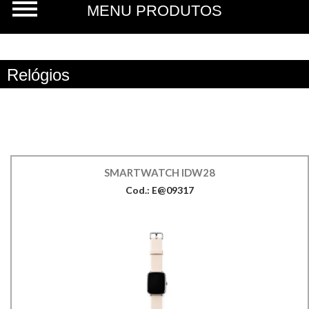
Relógios
SMARTWATCH IDW28
Cod.: E@09317