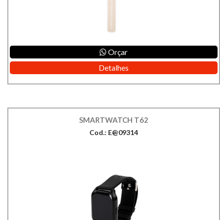
Orçar
Detalhes
SMARTWATCH T62
Cod.: E@09314