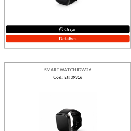
Orçar
Detalhes
SMARTWATCH IDW26
Cod.: E@09316