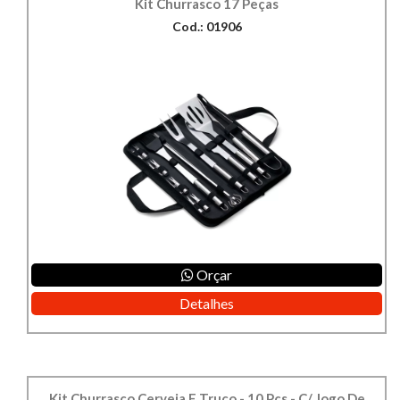
Kit Churrasco 17 Peças
Cod.: 01906
Orçar
Detalhes
Kit Churrasco Cerveja E Truco - 10 Pçs - C/ Jogo De