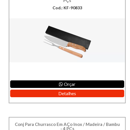
PÇs
Cod.: KF-90833
Orçar
Detalhes
Conj Para Churrasco Em AÇo Inox / Madeira / Bambu
- 4 PÇs