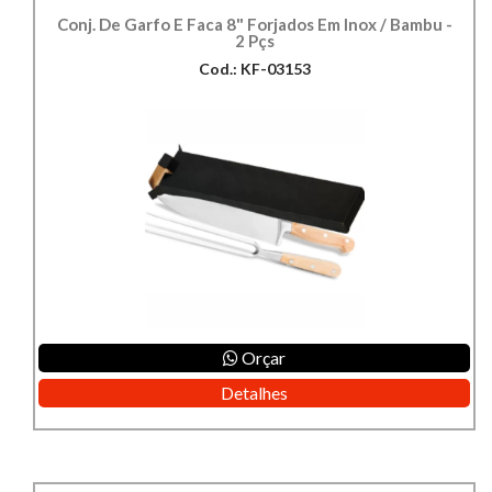
Conj. De Garfo E Faca 8" Forjados Em Inox / Bambu -
2 Pçs
Cod.: KF-03153
Orçar
Detalhes