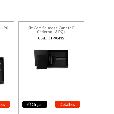
 - 90
Kit Com Squeeze Caneta E
Caderno - 3 PÇs
Cod.: KT-9041S
hes
Orçar
Detalhes