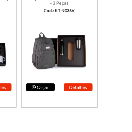
- 3 Peças
Cod.: KT-9036V
hes
Orçar
Detalhes