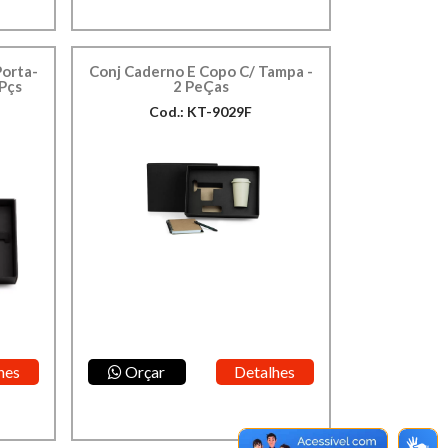
Porta-
Conj Caderno E Copo C/ Tampa -
 Pçs
2 PeÇas
Cod.: KT-9029F
hes
Orçar
Detalhes