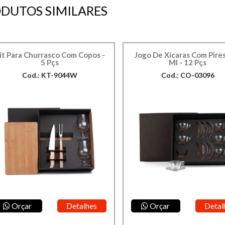
DUTOS SIMILARES
it Para Churrasco Com Copos -
Jogo De Xícaras Com Pires
5 Pçs
Ml - 12 Pçs
Cod.: KT-9044W
Cod.: CO-03096
Orçar
Detalhes
Orçar
Detal