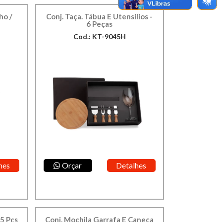
ho /
Conj. Taça. Tábua E Utensilios -
6 Peças
Cod.: KT-9045H
hes
Orçar
Detalhes
 5 Pçs
Conj. Mochila Garrafa E Caneca