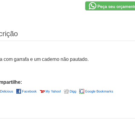
Peça seu orçament
crição
a com garrafa e um caderno não pautado.
partilhe:
Delicious
Facebook
My Yahoo!
Digg
Google Bookmarks