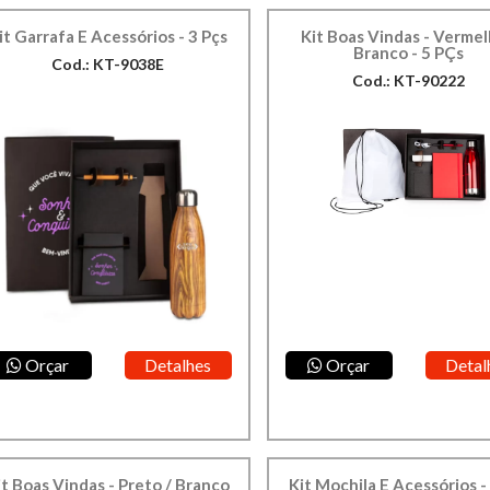
it Garrafa E Acessórios - 3 Pçs
Kit Boas Vindas - Vermel
Branco - 5 PÇs
Cod.: KT-9038E
Cod.: KT-90222
Orçar
Detalhes
Orçar
Detal
it Boas Vindas - Preto / Branco
Kit Mochila E Acessórios -