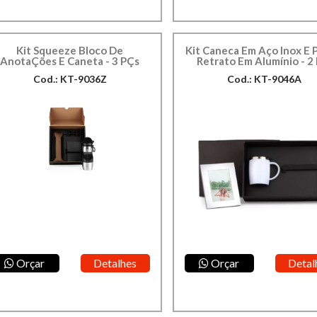
Kit Squeeze Bloco De
Kit Caneca Em Aço Inox E 
AnotaÇões E Caneta - 3 PÇs
Retrato Em Alumínio - 2
Cod.: KT-9036Z
Cod.: KT-9046A
Orçar
Detalhes
Orçar
Detal