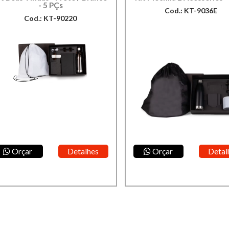
- 5 PÇs
Cod.: KT-9036E
Cod.: KT-90220
Orçar
Detalhes
Orçar
Detal